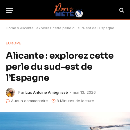
Home
»
Alicante : explorez cette perle du sud-est de l’Espagne
EUROPE
Alicante : explorez cette
perle du sud-est de
l’Espagne
Par
Luc Antoine Amègnissè
mai 13, 2026
Aucun commentaire
8 Minutes de lecture