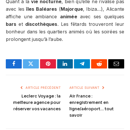
Quant à la
vie nocturne
, bien qu’elle ne rivalise pas
avec les
îles Baléares
(
Majorque
, Ibiza…), Alicante
affiche une ambiance
animée
avec ses quelques
bars
et
discothèques
. Les fêtards trouveront leur
bonheur dans les quartiers animés où les soirées se
prolongent jusqu’à l’aube.
Facebook
Twitter
Pinterest
LinkedIn
Telegram
Reddit
Email
ARTICLE PRÉCÉDENT
ARTICLE SUIVANT
Leclerc Voyage : la
Air France :
meilleure agence pour
enregistrement en
réserver vos vacances
ligne/aéroport… tout
savoir