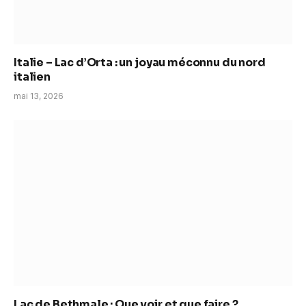
Italie – Lac d’Orta : un joyau méconnu du nord
italien
mai 13, 2026
Lac de Bethmale : Que voir et que faire ?