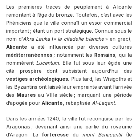
Les premières traces de peuplement à Alicante
remontent à l’âge du bronze. Toutefois, c’est avec les
Phéniciens que la ville connaît un essor commercial
important ; étant un port stratégique. Connue sous le
nom d’
Akra Leuka
(«
la citadelle blanche
» en grec),
Alicante
a été influencée par diverses cultures
méditerranéennes
; notamment les
Romains
, qui la
nommèrent
Lucentum
. Elle fut sous leur égide une
cité prospère dont subsistent aujourd’hui des
vestiges archéologiques
. Plus tard, les Wisigoths et
les Byzantins ont laissé leur empreinte avant l’arrivée
des
Maures
au VIIIe siècle ; marquant une période
d’apogée pour
Alicante
, rebaptisée
Al-Laqant
.
Dans les années 1240, la ville fut reconquise par les
Aragonais ; devenant ainsi une partie du royaume
d’Aragon. La
forteresse
du
mont Benacantil
(le