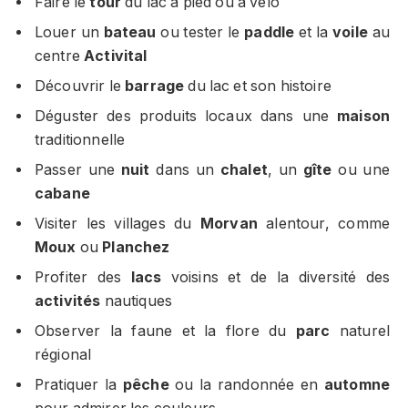
Faire le
tour
du lac à pied ou à vélo
Louer un
bateau
ou tester le
paddle
et la
voile
au
centre
Activital
Découvrir le
barrage
du lac et son histoire
Déguster des produits locaux dans une
maison
traditionnelle
Passer une
nuit
dans un
chalet
, un
gîte
ou une
cabane
Visiter les villages du
Morvan
alentour, comme
Moux
ou
Planchez
Profiter des
lacs
voisins et de la diversité des
activités
nautiques
Observer la faune et la flore du
parc
naturel
régional
Pratiquer la
pêche
ou la randonnée en
automne