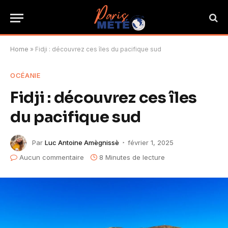
Home
»
Fidji : découvrez ces îles du pacifique sud
OCÉANIE
Fidji : découvrez ces îles
du pacifique sud
Par
Luc Antoine Amègnissè
février 1, 2025
Aucun commentaire
8 Minutes de lecture