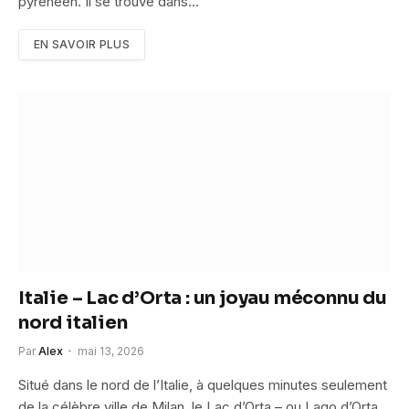
pyrénéen. Il se trouve dans…
EN SAVOIR PLUS
Italie – Lac d’Orta : un joyau méconnu du
nord italien
Par
Alex
mai 13, 2026
Situé dans le nord de l’Italie, à quelques minutes seulement
de la célèbre ville de Milan, le Lac d’Orta – ou Lago d’Orta