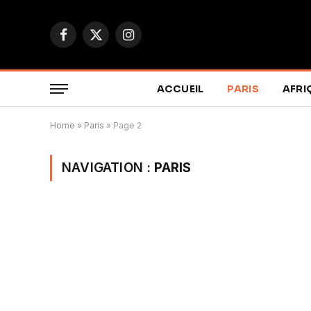
Facebook
X
Instagram
(Twitter)
ACCUEIL
PARIS
AFRI
Home
»
Paris
»
Page 2
NAVIGATION :
PARIS